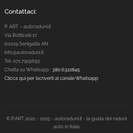
Contattaci:
P. ART – autoraduni.it
Via Botticelli 17
60019 Senigallia AN
info@autoraduni.it
Tel. 071.7915693
Chatta su Whatsapp :
380.6322845
Clicca qui per iscriverti al canale Whatsapp
© P.ART 2022 - 2025 - autoraduni.it - la guida dei raduni
auto in Italia