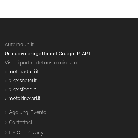
Autoraduni.it
Un nuovo progetto del Gruppo P. ART
Visita i portali del nostro circuito:
>
motoraduni.it
>
bikershotel.it
>
bikersfood.it
>
motoitinerari.it
Aggiungi Evento
Contattaci
F.A.Q. – Privacy