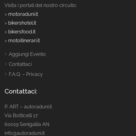
Visita i portali del nostro circuito:
>
motoraduni.it
>
bikershotel.it
>
bikersfood.it
>
motoitinerari.it
Aggiungi Evento
Contattaci
F.A.Q. – Privacy
Contattaci:
P. ART – autoraduni.it
Via Botticelli 17
60019 Senigallia AN
info@autoraduni.it