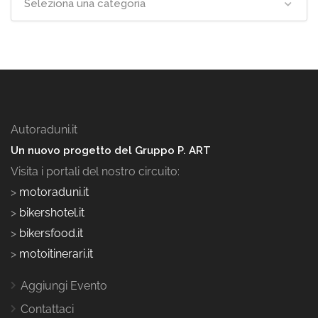
Seleziona una categoria
Autoraduni.it
Un nuovo progetto del Gruppo P. ART
Visita i portali del nostro circuito:
>
motoraduni.it
>
bikershotel.it
>
bikersfood.it
>
motoitinerari.it
Aggiungi Evento
Contattaci