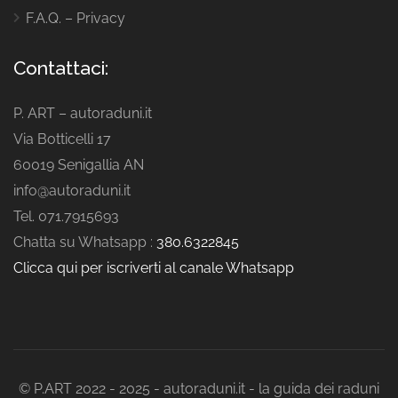
F.A.Q. – Privacy
Contattaci:
P. ART – autoraduni.it
Via Botticelli 17
60019 Senigallia AN
info@autoraduni.it
Tel. 071.7915693
Chatta su Whatsapp :
380.6322845
Clicca qui per iscriverti al canale Whatsapp
© P.ART 2022 - 2025 - autoraduni.it - la guida dei raduni