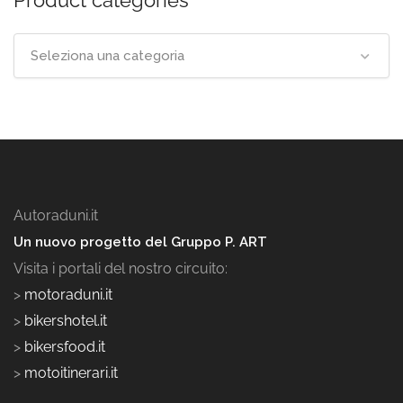
Product categories
Seleziona una categoria
Autoraduni.it
Un nuovo progetto del Gruppo P. ART
Visita i portali del nostro circuito:
>
motoraduni.it
>
bikershotel.it
>
bikersfood.it
>
motoitinerari.it