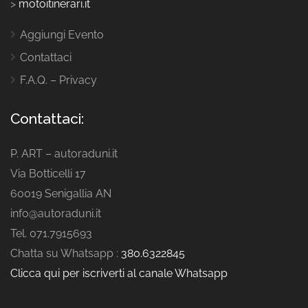
>
motoitinerari.it
Aggiungi Evento
Contattaci
F.A.Q. – Privacy
Contattaci:
P. ART – autoraduni.it
Via Botticelli 17
60019 Senigallia AN
info@autoraduni.it
Tel. 071.7915693
Chatta su Whatsapp :
380.6322845
Clicca qui per iscriverti al canale Whatsapp