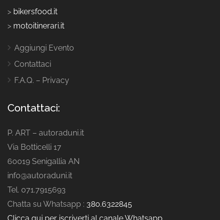
>
bikersfood.it
>
motoitinerari.it
Aggiungi Evento
Contattaci
F.A.Q. – Privacy
Contattaci:
P. ART – autoraduni.it
Via Botticelli 17
60019 Senigallia AN
info@autoraduni.it
Tel. 071.7915693
Chatta su Whatsapp :
380.6322845
Clicca qui per iscriverti al canale Whatsapp