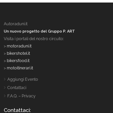
Autoraduni.it
Un nuovo progetto del Gruppo P. ART
Visita i portali del nostro circuito:
>
motoraduni.it
>
bikershotel.it
>
bikersfood.it
>
motoitinerari.it
Aggiungi Evento
Contattaci
F.A.Q. – Privacy
Contattaci: