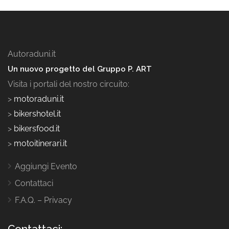
Autoraduni.it
Un nuovo progetto del Gruppo P. ART
Visita i portali del nostro circuito:
>
motoraduni.it
>
bikershotel.it
>
bikersfood.it
>
motoitinerari.it
Aggiungi Evento
Contattaci
F.A.Q. – Privacy
Contattaci: