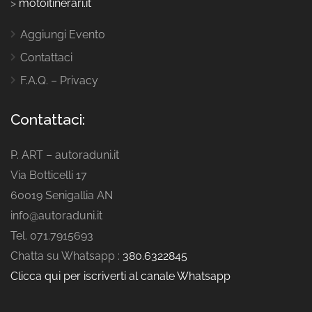
>
motoitinerari.it
Aggiungi Evento
Contattaci
F.A.Q. – Privacy
Contattaci:
P. ART – autoraduni.it
Via Botticelli 17
60019 Senigallia AN
info@autoraduni.it
Tel. 071.7915693
Chatta su Whatsapp :
380.6322845
Clicca qui per iscriverti al canale Whatsapp