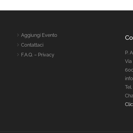
Aggiungi Evento
Co
Contattaci
P. 
F.A.Q. – Privacy
Via 
600
inf
Tel
Cha
Cli