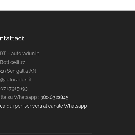
ntattaci:
ART – autoraduni.it
Botticelli 17
19 Senigallia AN
o@autoraduni.it
. 071.7915693
tta su Whatsapp :
380.6322845
cca qui per iscriverti al canale Whatsapp