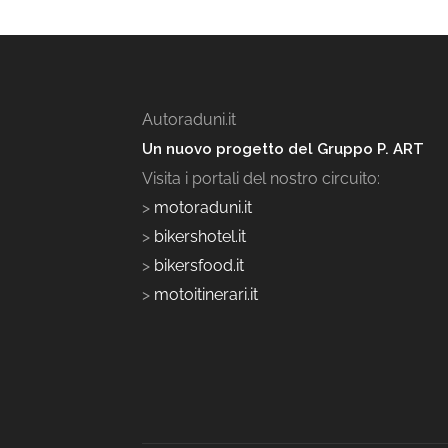
Autoraduni.it
Un nuovo progetto del Gruppo P. ART
Visita i portali del nostro circuito:
>
motoraduni.it
>
bikershotel.it
>
bikersfood.it
>
motoitinerari.it