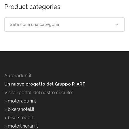
Product categories
Seleziona una categoria
Autoraduni.it
Un nuovo progetto del Gruppo P. ART
Visita i portali del nostro circuito:
>
motoraduni.it
>
bikershotel.it
>
bikersfood.it
>
motoitinerari.it