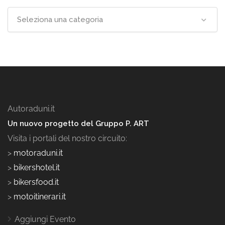
Seleziona una categoria
Autoraduni.it
Un nuovo progetto del Gruppo P. ART
Visita i portali del nostro circuito:
>
motoraduni.it
>
bikershotel.it
>
bikersfood.it
>
motoitinerari.it
Aggiungi Evento