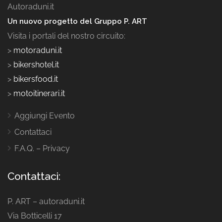
Autoraduni.it
Un nuovo progetto del Gruppo P. ART
Visita i portali del nostro circuito:
>
motoraduni.it
>
bikershotel.it
>
bikersfood.it
>
motoitinerari.it
Aggiungi Evento
Contattaci
F.A.Q. – Privacy
Contattaci:
P. ART – autoraduni.it
Via Botticelli 17