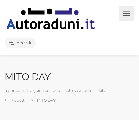
Accedi
MITO DAY
autoraduni.it la guida dei raduni auto su 4 ruote in Italia
Prodotti
MITO DAY