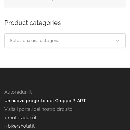
Product categories
Seleziona una categoria
Autoraduni.it
Un nuovo progetto del Gruppo P. ART
Visita i portali del nostro circuito:
>
motoraduni.it
>
bikershotel.it