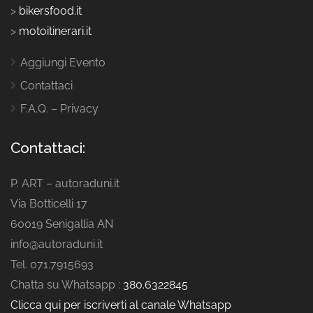
>
bikersfood.it
>
motoitinerari.it
Aggiungi Evento
Contattaci
F.A.Q. – Privacy
Contattaci:
P. ART – autoraduni.it
Via Botticelli 17
60019 Senigallia AN
info@autoraduni.it
Tel. 071.7915693
Chatta su Whatsapp :
380.6322845
Clicca qui per iscriverti al canale Whatsapp