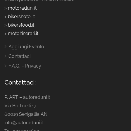
>
motoraduni.it
>
bikershotel.it
>
bikersfood.it
>
motoitinerari.it
Aggiungi Evento
Contattaci
F.A.Q. – Privacy
Contattaci:
P. ART – autoraduni.it
Via Botticelli 17
60019 Senigallia AN
info@autoraduni.it