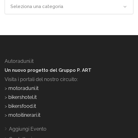
Seleziona una categoria
Autoraduni.it
Un nuovo progetto del Gruppo P. ART
Visita i portali del nostro circuito:
>
motoraduni.it
>
bikershotel.it
>
bikersfood.it
>
motoitinerari.it
Aggiungi Evento