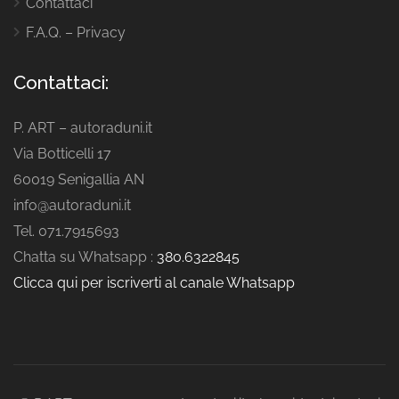
Contattaci
F.A.Q. – Privacy
Contattaci:
P. ART – autoraduni.it
Via Botticelli 17
60019 Senigallia AN
info@autoraduni.it
Tel. 071.7915693
Chatta su Whatsapp :
380.6322845
Clicca qui per iscriverti al canale Whatsapp