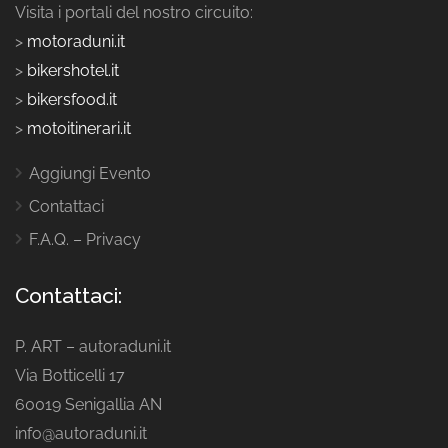
Visita i portali del nostro circuito:
>
motoraduni.it
>
bikershotel.it
>
bikersfood.it
>
motoitinerari.it
Aggiungi Evento
Contattaci
F.A.Q. – Privacy
Contattaci:
P. ART – autoraduni.it
Via Botticelli 17
60019 Senigallia AN
info@autoraduni.it