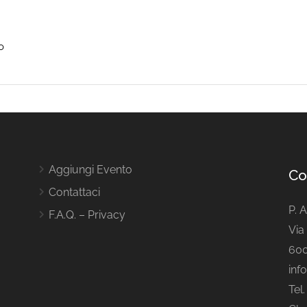
o
Aggiungi Evento
Co
Contattaci
P. 
F.A.Q. – Privacy
Via 
600
inf
Tel