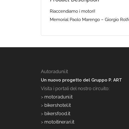
Riaccendiamo i motori!
Memorial Paolo Marengo – Giorgio Rolf
Autoraduni.it
Un nuovo progetto del Gruppo P. ART
Visita i portali del nostro circuito:
>
motoraduni.it
>
bikershotel.it
>
bikersfood.it
>
motoitinerari.it