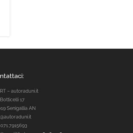
ntattaci:
ART – autoraduni.it
Botticelli 17
19 Senigallia AN
o@autoraduni.it
. 071.7915693