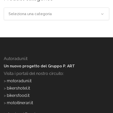
Seleziona una categoria
Autoraduni.it
Un nuovo progetto del Gruppo P. ART
Visita i portali del nostro circuito:
>
motoraduni.it
>
bikershotel.it
>
bikersfood.it
>
motoitinerari.it