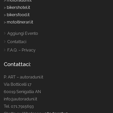
>
motoraduni.it
>
bikershotel.it
>
bikersfood.it
>
motoitinerari.it
Aggiungi Evento
Contattaci
F.A.Q. – Privacy
Contattaci:
P. ART – autoraduni.it
Via Botticelli 17
60019 Senigallia AN
info@autoraduni.it
Tel. 071.7915693