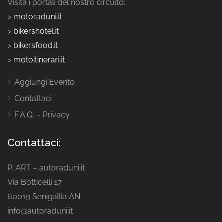
Visita i portali del nostro circuito:
>
motoraduni.it
>
bikershotel.it
>
bikersfood.it
>
motoitinerari.it
Aggiungi Evento
Contattaci
F.A.Q. – Privacy
Contattaci:
P. ART – autoraduni.it
Via Botticelli 17
60019 Senigallia AN
info@autoraduni.it