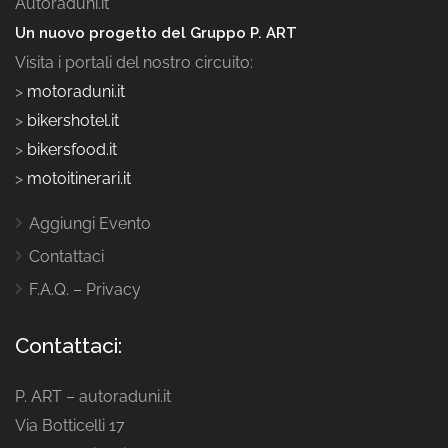
Autoraduni.it
Un nuovo progetto del Gruppo P. ART
Visita i portali del nostro circuito:
>
motoraduni.it
>
bikershotel.it
>
bikersfood.it
>
motoitinerari.it
Aggiungi Evento
Contattaci
F.A.Q. – Privacy
Contattaci:
P. ART – autoraduni.it
Via Botticelli 17