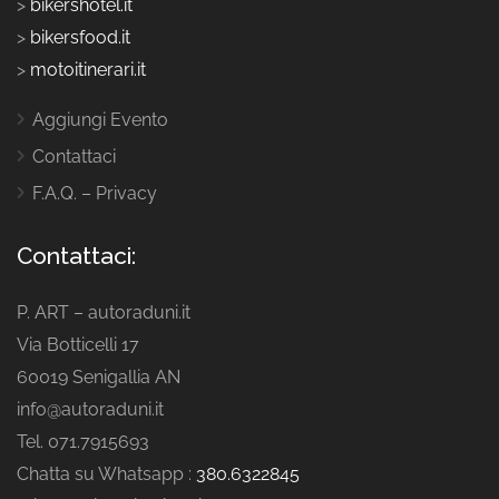
>
bikershotel.it
>
bikersfood.it
>
motoitinerari.it
Aggiungi Evento
Contattaci
F.A.Q. – Privacy
Contattaci:
P. ART – autoraduni.it
Via Botticelli 17
60019 Senigallia AN
info@autoraduni.it
Tel. 071.7915693
Chatta su Whatsapp :
380.6322845