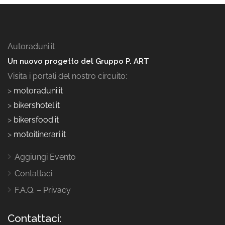
Autoraduni.it
Un nuovo progetto del Gruppo P. ART
Visita i portali del nostro circuito:
>
motoraduni.it
>
bikershotel.it
>
bikersfood.it
>
motoitinerari.it
Aggiungi Evento
Contattaci
F.A.Q. – Privacy
Contattaci: