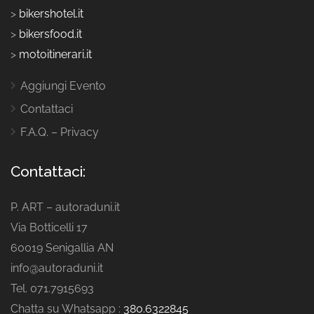
>
bikershotel.it
>
bikersfood.it
>
motoitinerari.it
Aggiungi Evento
Contattaci
F.A.Q. – Privacy
Contattaci:
P. ART – autoraduni.it
Via Botticelli 17
60019 Senigallia AN
info@autoraduni.it
Tel. 071.7915693
Chatta su Whatsapp :
380.6322845