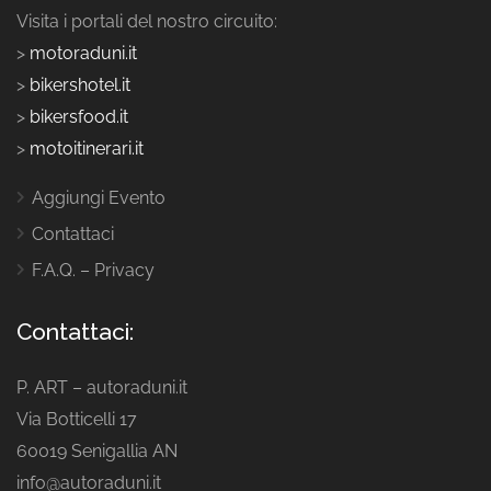
Visita i portali del nostro circuito:
>
motoraduni.it
>
bikershotel.it
>
bikersfood.it
>
motoitinerari.it
Aggiungi Evento
Contattaci
F.A.Q. – Privacy
Contattaci:
P. ART – autoraduni.it
Via Botticelli 17
60019 Senigallia AN
info@autoraduni.it