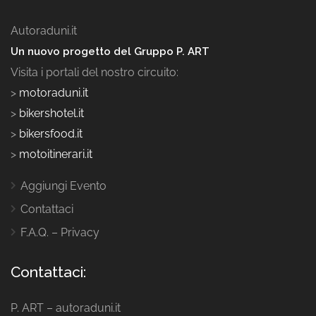
Autoraduni.it
Un nuovo progetto del Gruppo P. ART
Visita i portali del nostro circuito:
>
motoraduni.it
>
bikershotel.it
>
bikersfood.it
>
motoitinerari.it
Aggiungi Evento
Contattaci
F.A.Q. – Privacy
Contattaci:
P. ART – autoraduni.it