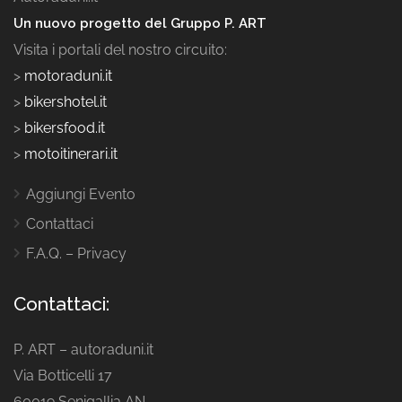
Un nuovo progetto del Gruppo P. ART
Visita i portali del nostro circuito:
>
motoraduni.it
>
bikershotel.it
>
bikersfood.it
>
motoitinerari.it
Aggiungi Evento
Contattaci
F.A.Q. – Privacy
Contattaci:
P. ART – autoraduni.it
Via Botticelli 17
60019 Senigallia AN