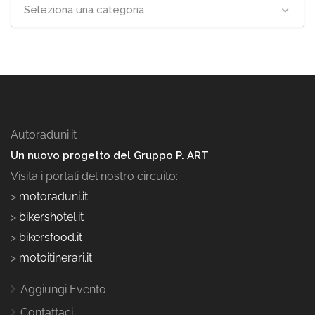
Seleziona una categoria
Autoraduni.it
Un nuovo progetto del Gruppo P. ART
Visita i portali del nostro circuito:
>
motoraduni.it
>
bikershotel.it
>
bikersfood.it
>
motoitinerari.it
Aggiungi Evento
Contattaci