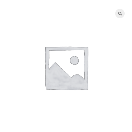
Cerca
per: