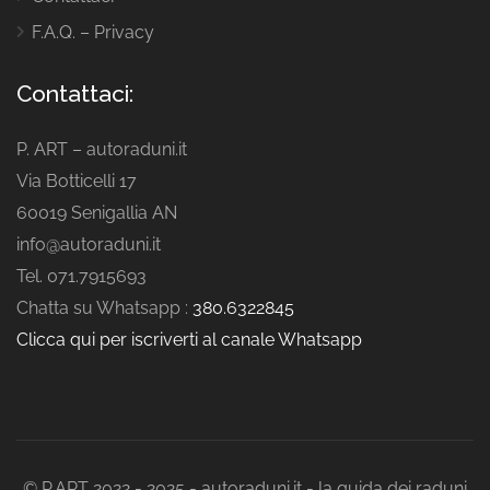
F.A.Q. – Privacy
Contattaci:
P. ART – autoraduni.it
Via Botticelli 17
60019 Senigallia AN
info@autoraduni.it
Tel. 071.7915693
Chatta su Whatsapp :
380.6322845
Clicca qui per iscriverti al canale Whatsapp
© P.ART 2022 - 2025 - autoraduni.it - la guida dei raduni