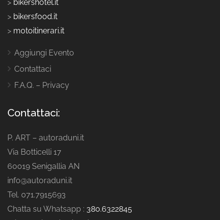
>
bikershotel.it
>
bikersfood.it
>
motoitinerari.it
Aggiungi Evento
Contattaci
F.A.Q. – Privacy
Contattaci:
P. ART – autoraduni.it
Via Botticelli 17
60019 Senigallia AN
info@autoraduni.it
Tel. 071.7915693
Chatta su Whatsapp :
380.6322845