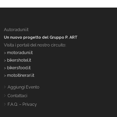
Autoraduni.it
Un nuovo progetto del Gruppo P. ART
Visita i portali del nostro circuito:
>
motoraduni.it
>
bikershotel.it
>
bikersfood.it
>
motoitinerari.it
Aggiungi Evento
Contattaci
F.A.Q. – Privacy