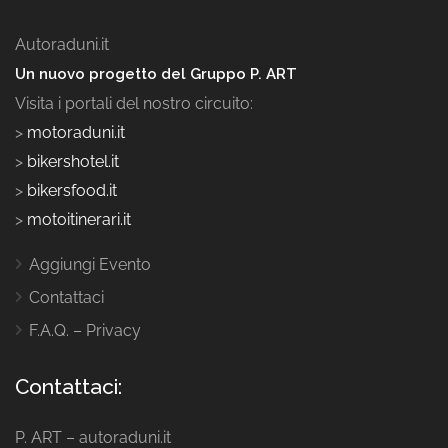
Autoraduni.it
Un nuovo progetto del Gruppo P. ART
Visita i portali del nostro circuito:
>
motoraduni.it
>
bikershotel.it
>
bikersfood.it
>
motoitinerari.it
Aggiungi Evento
Contattaci
F.A.Q. – Privacy
Contattaci:
P. ART – autoraduni.it