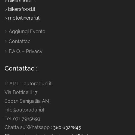
>
bikershotel.it
>
bikersfood.it
>
motoitinerari.it
Aggiungi Evento
Contattaci
F.A.Q. – Privacy
Contattaci:
P. ART – autoraduni.it
Via Botticelli 17
60019 Senigallia AN
info@autoraduni.it
Tel. 071.7915693
Chatta su Whatsapp :
380.6322845