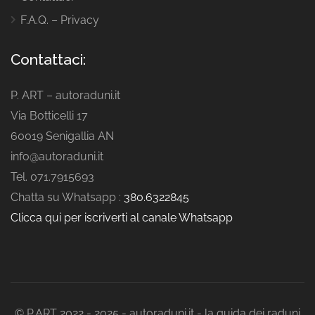
F.A.Q. – Privacy
Contattaci:
P. ART – autoraduni.it
Via Botticelli 17
60019 Senigallia AN
info@autoraduni.it
Tel. 071.7915693
Chatta su Whatsapp :
380.6322845
Clicca qui per iscriverti al canale Whatsapp
© P.ART 2022 - 2025 - autoraduni.it - la guida dei raduni