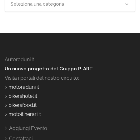
Seleziona una categoria
Autoraduni.it
Un nuovo progetto del Gruppo P. ART
Visita i portali del nostro circuito:
>
motoraduni.it
>
bikershotel.it
>
bikersfood.it
>
motoitinerari.it
Aggiungi Evento
Contattaci