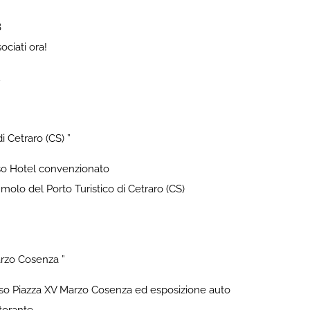
B
ociati ora!
2
i Cetraro (CS) ”
sso Hotel convenzionato
molo del Porto Turistico di Cetraro (CS)
rzo Cosenza ”
sso Piazza XV Marzo Cosenza ed esposizione auto
storante