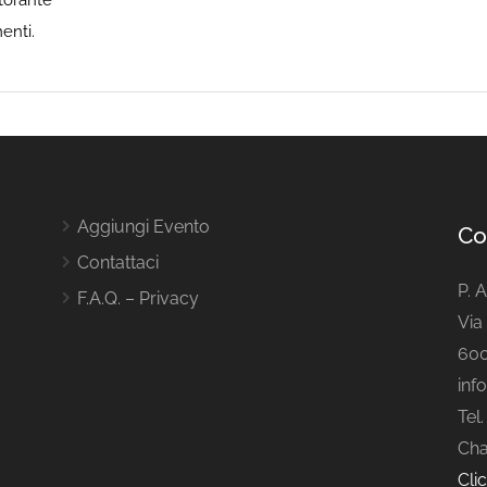
enti.
Aggiungi Evento
Co
Contattaci
P. 
F.A.Q. – Privacy
Via 
600
inf
Tel
Cha
Cli