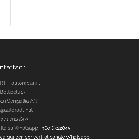
ntattaci:
ART – autoraduni.it
Botticelli 17
19 Senigallia AN
o@autoraduni.it
. 071.7915693
tta su Whatsapp :
380.6322845
cca qui per iscriverti al canale Whatsapp