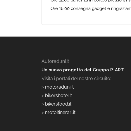
Ore 16.00 consegna gadget e ringraziam
Autoraduni.it
Un nuovo progetto del Gruppo P. ART
Visita i portali del nostro circuito:
>
motoraduni.it
>
bikershotel.it
>
bikersfood.it
>
motoitinerari.it