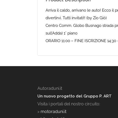
Arriva il caldo, arrivano le auto! Ecco i
divertirvi. Tutti invitati!! (by Zio Giò)
Centro Comm. Globo Busnago strada prov
sull’Adda) 1° piano
ORARIO 11:00 – FINE ISCRIZIONE 14:30
Autoraduni.it
Un nuovo progetto del Gruppo P. ART
Visita i portali del nostro circuito:
>
motoraduni.it