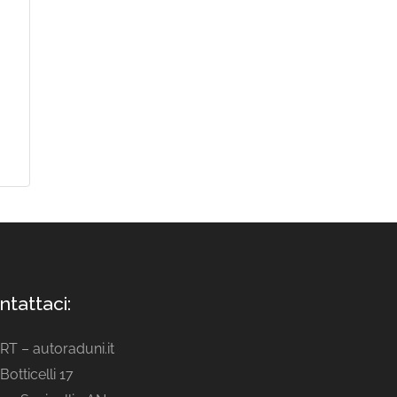
ntattaci:
ART – autoraduni.it
Botticelli 17