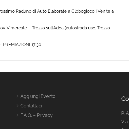
l prossimo Raduno di Auto Elaborate a Globogioco!! Venite a
. Vimercate – Trezzo sull’Adda (autostrada usc. Trezzo
 – PREMIAZIONI 17:30
Aggiungi Evento
Co
Contattaci
P. 
F.A.Q. – Privacy
Via 