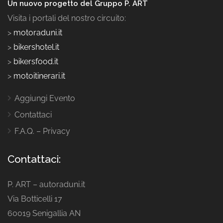
Un nuovo progetto del Gruppo P. ART
Visita i portali del nostro circuito:
>
motoraduni.it
>
bikershotel.it
>
bikersfood.it
>
motoitinerari.it
Aggiungi Evento
Contattaci
F.A.Q. – Privacy
Contattaci:
P. ART – autoraduni.it
Via Botticelli 17
60019 Senigallia AN