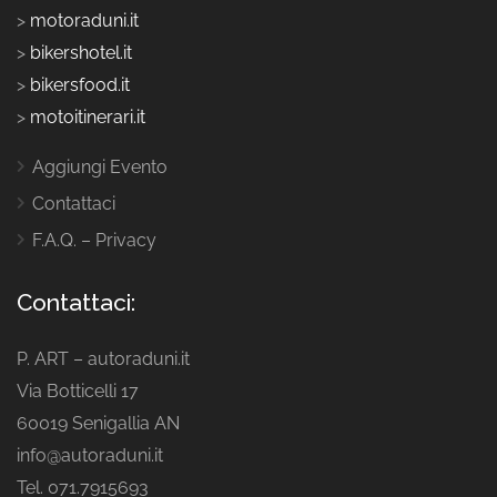
>
motoraduni.it
>
bikershotel.it
>
bikersfood.it
>
motoitinerari.it
Aggiungi Evento
Contattaci
F.A.Q. – Privacy
Contattaci:
P. ART – autoraduni.it
Via Botticelli 17
60019 Senigallia AN
info@autoraduni.it
Tel. 071.7915693