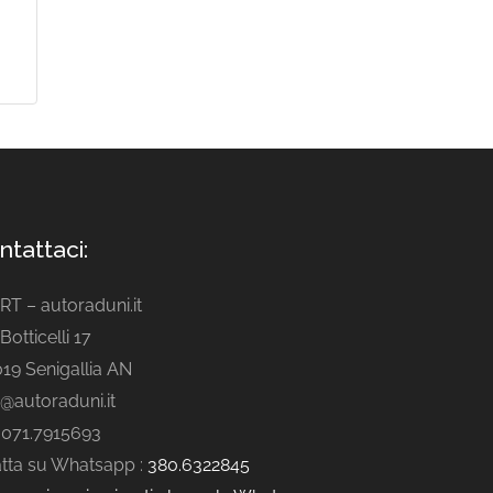
ntattaci:
ART – autoraduni.it
Botticelli 17
19 Senigallia AN
o@autoraduni.it
. 071.7915693
tta su Whatsapp :
380.6322845