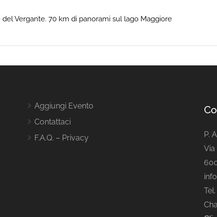
e del Vergante. 70 km di panorami sul lago Maggiore
Aggiungi Evento
Co
Contattaci
P. 
F.A.Q. – Privacy
Via 
600
inf
Tel
Cha