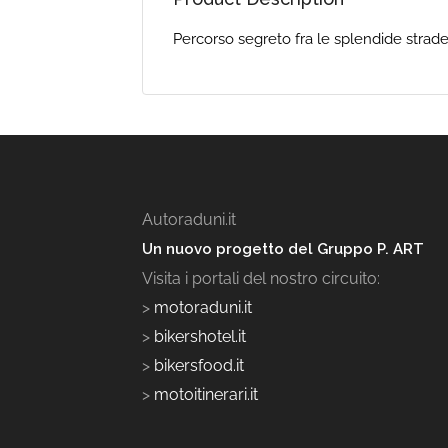
Percorso segreto fra le splendide strad
Autoraduni.it
Un nuovo progetto del Gruppo P. ART
Visita i portali del nostro circuito:
>
motoraduni.it
>
bikershotel.it
>
bikersfood.it
>
motoitinerari.it