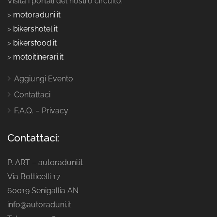
Visita i portali del nostro circuito:
>
motoraduni.it
>
bikershotel.it
>
bikersfood.it
>
motoitinerari.it
Aggiungi Evento
Contattaci
F.A.Q. – Privacy
Contattaci:
P. ART – autoraduni.it
Via Botticelli 17
60019 Senigallia AN
info@autoraduni.it