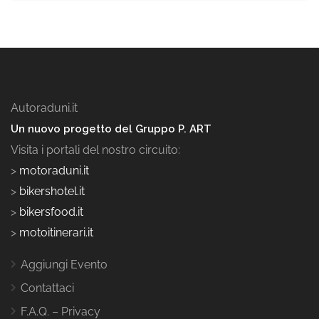
Autoraduni.it
Un nuovo progetto del Gruppo P. ART
Visita i portali del nostro circuito:
>
motoraduni.it
>
bikershotel.it
>
bikersfood.it
>
motoitinerari.it
Aggiungi Evento
Contattaci
F.A.Q. – Privacy