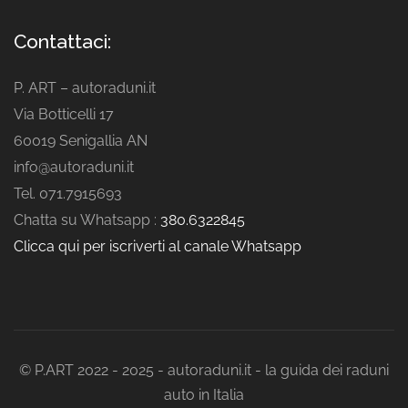
Contattaci:
P. ART – autoraduni.it
Via Botticelli 17
60019 Senigallia AN
info@autoraduni.it
Tel. 071.7915693
Chatta su Whatsapp :
380.6322845
Clicca qui per iscriverti al canale Whatsapp
© P.ART 2022 - 2025 - autoraduni.it - la guida dei raduni
auto in Italia