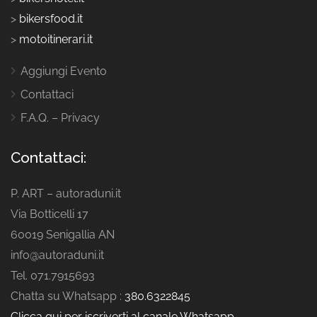
>
bikersfood.it
>
motoitinerari.it
Aggiungi Evento
Contattaci
F.A.Q. – Privacy
Contattaci:
P. ART – autoraduni.it
Via Botticelli 17
60019 Senigallia AN
info@autoraduni.it
Tel. 071.7915693
Chatta su Whatsapp :
380.6322845
Clicca qui per iscriverti al canale Whatsapp