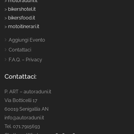
>
motoraduni.it
>
bikershotel.it
>
bikersfood.it
>
motoitinerari.it
Aggiungi Evento
Contattaci
F.A.Q. – Privacy
Contattaci:
P. ART – autoraduni.it
Via Botticelli 17
60019 Senigallia AN
info@autoraduni.it
Tel. 071.7915693