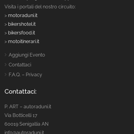
Visita i portali del nostro circuito:
>
motoraduni.it
>
bikershotel.it
>
bikersfood.it
>
motoitinerari.it
Aggiungi Evento
Contattaci
F.A.Q. – Privacy
Contattaci:
P. ART – autoraduni.it
Via Botticelli 17
60019 Senigallia AN
info@autoraduni.it