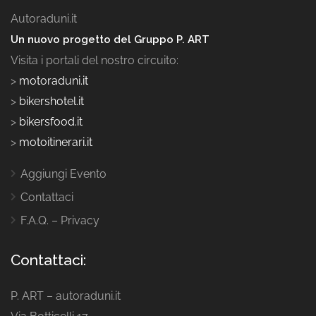
Autoraduni.it
Un nuovo progetto del Gruppo P. ART
Visita i portali del nostro circuito:
>
motoraduni.it
>
bikershotel.it
>
bikersfood.it
>
motoitinerari.it
Aggiungi Evento
Contattaci
F.A.Q. – Privacy
Contattaci:
P. ART – autoraduni.it