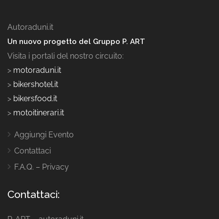
Autoraduni.it
Un nuovo progetto del Gruppo P. ART
Visita i portali del nostro circuito:
>
motoraduni.it
>
bikershotel.it
>
bikersfood.it
>
motoitinerari.it
Aggiungi Evento
Contattaci
F.A.Q. – Privacy
Contattaci: