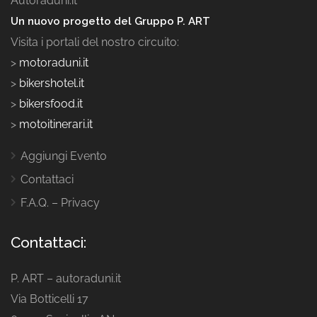
Autoraduni.it
Un nuovo progetto del Gruppo P. ART
Visita i portali del nostro circuito:
>
motoraduni.it
>
bikershotel.it
>
bikersfood.it
>
motoitinerari.it
Aggiungi Evento
Contattaci
F.A.Q. – Privacy
Contattaci:
P. ART – autoraduni.it
Via Botticelli 17