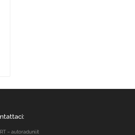
ntattaci:
ART – autoraduni.it