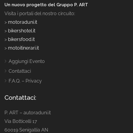
Un nuovo progetto del Gruppo P. ART
Visita i portali del nostro circuito:
>
motoraduni.it
>
bikershotel.it
>
bikersfood.it
>
motoitinerari.it
Aggiungi Evento
Contattaci
F.A.Q. – Privacy
Contattaci:
P. ART – autoraduni.it
Via Botticelli 17
60019 Senigallia AN