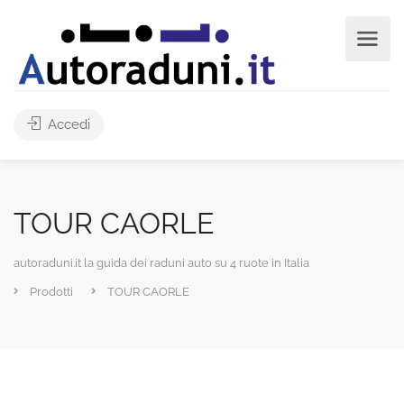
Accedi
TOUR CAORLE
autoraduni.it la guida dei raduni auto su 4 ruote in Italia
Prodotti
TOUR CAORLE