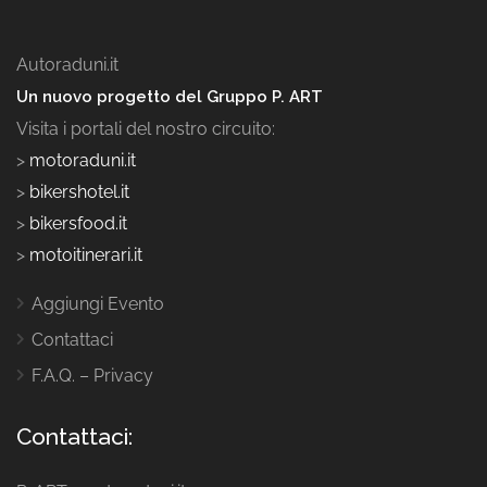
Autoraduni.it
Un nuovo progetto del Gruppo P. ART
Visita i portali del nostro circuito:
>
motoraduni.it
>
bikershotel.it
>
bikersfood.it
>
motoitinerari.it
Aggiungi Evento
Contattaci
F.A.Q. – Privacy
Contattaci: